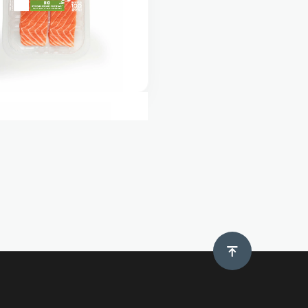
lmón BIO Porciones x2
Ir arriba