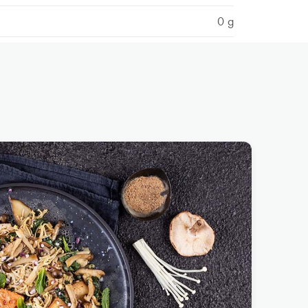
0 g
0 g
18,7 g
0,12 g