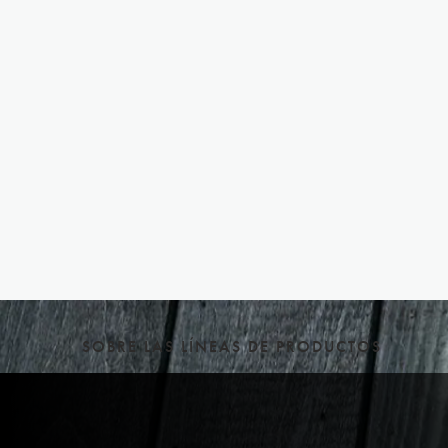
日本語
Europe
Deutschland
Deutsch
Italia
Italiano
United Kingd
English
North America
United States
SOBRE LAS LÍNEAS DE PRODUCTOS
English
Global