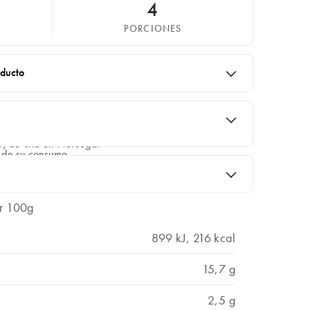
4
PORCIONES
oducto
r
) de cría en Noruega.
 de su consumo.
or 100g
899 kJ, 216 kcal
15,7 g
2,5 g