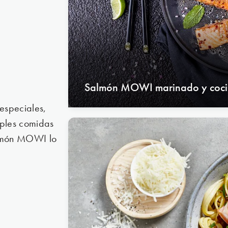
Salmón MOWI marinado y coci
especiales,
mples comidas
salmón MOWI lo
r location
대한민국