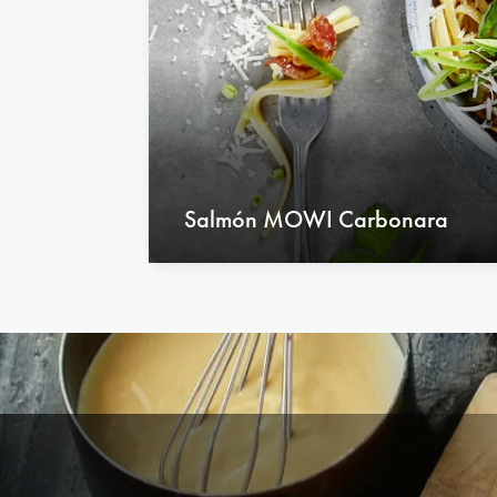
한국어
España
France
Español
Français
Polska
Sverige
Polski
Svenska
Salmón MOWI Carbonara
om