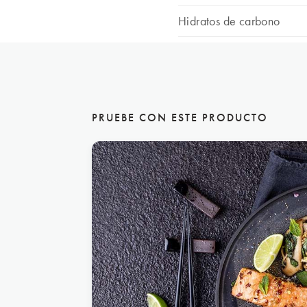
Hidratos de carbono
de los cuales, azúcares
Proteínas
Sal
PRUEBE CON ESTE PRODUCTO