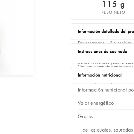
115 g
PESO NETO
Información detallada del pr
Desescamado – Sin espinas
Instrucciones de cocinado
Ingredientes:
Salmón Atlántico (
Salmo Sala
Cocinar competamente antes
Contiene:
Información nutricional
Salmón (pescado).
Información nutricional p
Valor energético
Grasas
de las cuales, sauradas